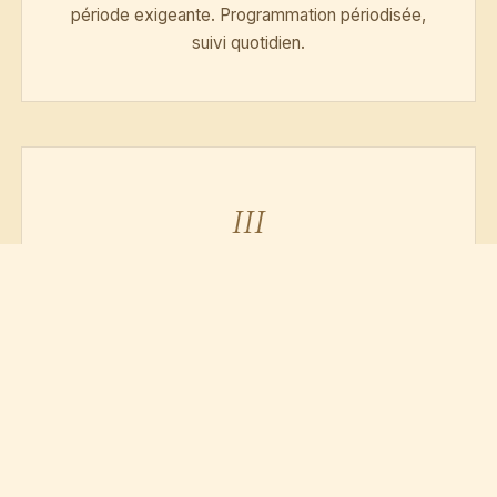
période exigeante. Programmation périodisée,
suivi quotidien.
III
Exclusivité
Engagement à plein temps sur une période
donnée. Réservé à une seule clientèle. Cadre
contractuel personnalisé.