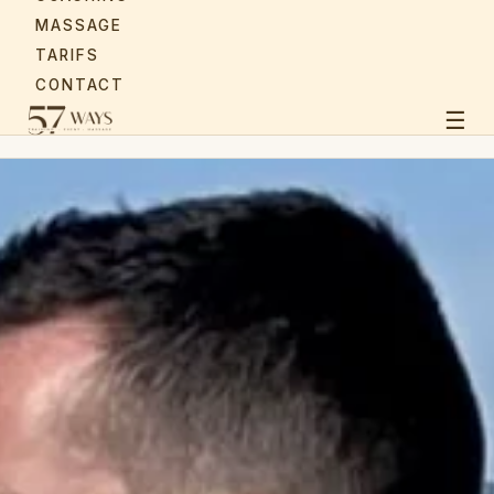
✦ BILAN INITIAL DE 30 MINUTES OFFERT POUR TOUTE PREMIÈRE
MASSAGE
RENCONTRE
TARIFS
RÉSERVER MON BILAN →
CONTACT
☰