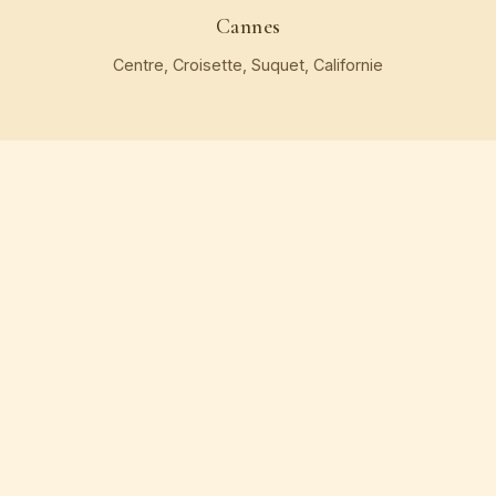
Cannes
Centre, Croisette, Suquet, Californie
Mougins · Le Cannet
Vallergues, Roquebillière, Vieux Mougins
Antibes · Juan-les-Pins
Cap d'Antibes, Vieil Antibes, Pinède
Au-delà
Saint-Tropez, Nice, Monaco · majoration kilométrique